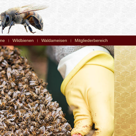
ene
Wildbienen
Waldameisen
Mitgliederbereich