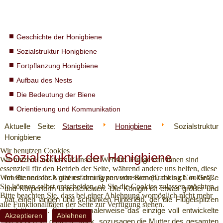
Geschichte der Honigbiene
Sozialstruktur Honigbiene
Fortpflanzung Honigbiene
Aufbau des Nests
Die Bedeutung der Biene
Orientierung und Kommunikation
Aktuelle Seite:
Startseite
Honigbiene
Sozialstruktur
Honigbiene
Wir benutzen Cookies
Sozialstruktur der Honigbiene
Wir nutzen Cookies auf unserer Website. Einige von ihnen sind
essenziell für den Betrieb der Seite, während andere uns helfen, diese
Website und die Nutzererfahrung zu verbessern (Tracking Cookies).
Im Bienenstock gibt es drei Typen von Bienen, die sich in Größe
Sie können selbst entscheiden, ob Sie die Cookies zulassen möchten.
und Körperform unterscheiden. Die Königin ist etwas größer und
Bitte beachten Sie, dass bei einer Ablehnung womöglich nicht mehr
hat einen langen und schlanken Hinterleib, der die Flügelspitzen
alle Funktionalitäten der Seite zur Verfügung stehen.
weit überragt. Sie ist normalerweise das einzige voll entwickelte
Akzeptieren
Ablehnen
Weibchen im ganzen Stock, sozusagen die Mutter des gesamten