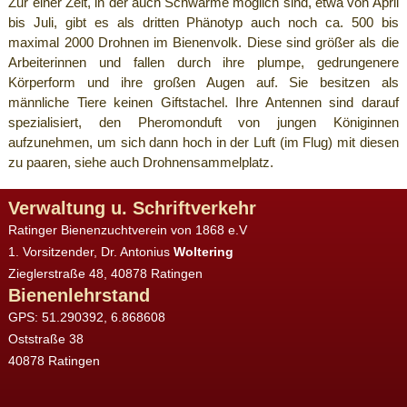
Zur einer Zeit, in der auch Schwärme möglich sind, etwa von April
bis Juli, gibt es als dritten Phänotyp auch noch ca. 500 bis
maximal 2000 Drohnen im Bienenvolk. Diese sind größer als die
Arbeiterinnen und fallen durch ihre plumpe, gedrungenere
Körperform und ihre großen Augen auf. Sie besitzen als
männliche Tiere keinen Giftstachel. Ihre Antennen sind darauf
spezialisiert, den Pheromonduft von jungen Königinnen
aufzunehmen, um sich dann hoch in der Luft (im Flug) mit diesen
zu paaren, siehe auch Drohnensammelplatz.
Verwaltung u. Schriftverkehr
Ratinger Bienenzuchtverein von 1868 e.V
1. Vorsitzender, Dr. Antonius
Woltering
Zieglerstraße 48, 40878 Ratingen
Bienenlehrstand
GPS: 51.290392, 6.868608
Oststraße 38
40878 Ratingen